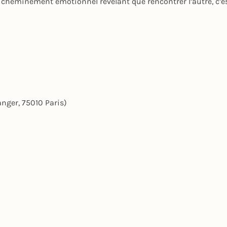
cheminement émotionnel révélant que rencontrer l’autre, c’e
anger, 75010 Paris)