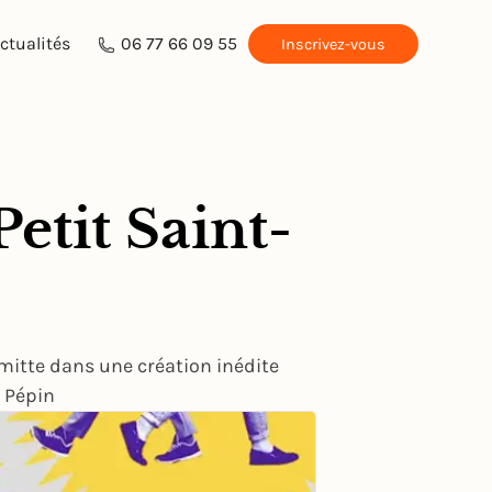
ctualités
06 77 66 09 55
Inscrivez-vous
etit Saint-
rmitte dans une création inédite
s Pépin