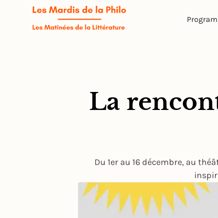
Progra
La rencont
Du 1er au 16 décembre, au théât
inspir