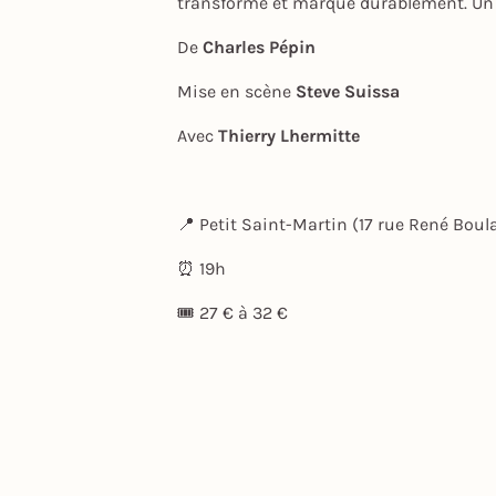
transforme et marque durablement. Un 
De
Charles Pépin
Mise en scène
Steve Suissa
Avec
Thierry Lhermitte
📍 Petit Saint-Martin (17 rue René Boul
⏰ 19h
🎟 27 € à 32 €