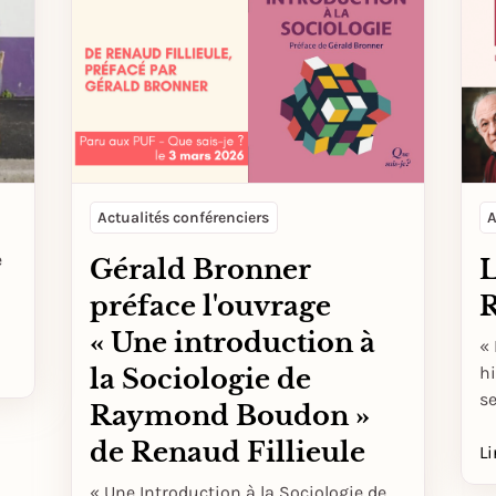
Actualités conférenciers
A
e
Gérald Bronner
L
préface l'ouvrage
« Une introduction à
« 
hi
la Sociologie de
s
Raymond Boudon »
de Renaud Fillieule
Li
« Une Introduction à la Sociologie de