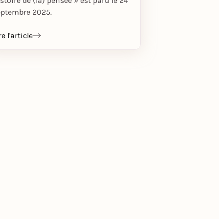
stoire de (la) pensée » est paru le 24
eptembre 2025.
re l'article