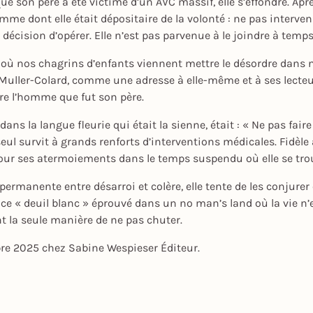
son père a été victime d’un AVC massif, elle s’effondre. Après
mme dont elle était dépositaire de la volonté : ne pas interveni
 décision d’opérer. Elle n’est pas parvenue à le joindre à temps
nt où nos chagrins d’enfants viennent mettre le désordre dans n
n Muller-Colard, comme une adresse à elle-même et à ses lecteu
tre l’homme que fut son père.
ans la langue fleurie qui était la sienne, était : « Ne pas faire 
l survit à grands renforts d’interventions médicales. Fidèle à la
mour ses atermoiements dans le temps suspendu où elle se tro
ermanente entre désarroi et colère, elle tente de les conjurer
 « deuil blanc » éprouvé dans un no man’s land où la vie n’est 
t la seule manière de ne pas chuter.
bre 2025 chez Sabine Wespieser Éditeur.