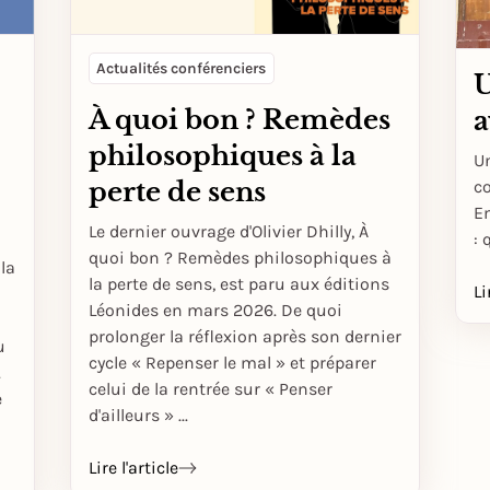
Actualités conférenciers
U
À quoi bon ? Remèdes
a
philosophiques à la
U
c
perte de sens
E
Le dernier ouvrage d'Olivier Dhilly, À
: 
quoi bon ? Remèdes philosophiques à
 la
la perte de sens, est paru aux éditions
Li
Léonides en mars 2026. De quoi
prolonger la réflexion après son dernier
u
cycle « Repenser le mal » et préparer
.
celui de la rentrée sur « Penser
e
d'ailleurs » ...
Lire l'article