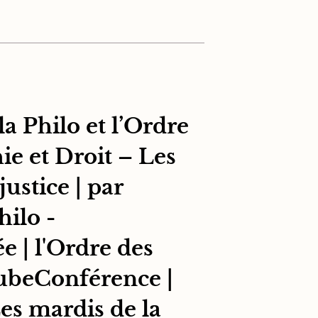
a Philo et l’Ordre
ie et Droit – Les
ustice | par
hilo -
e | l'Ordre des
TubeConférence |
Les mardis de la