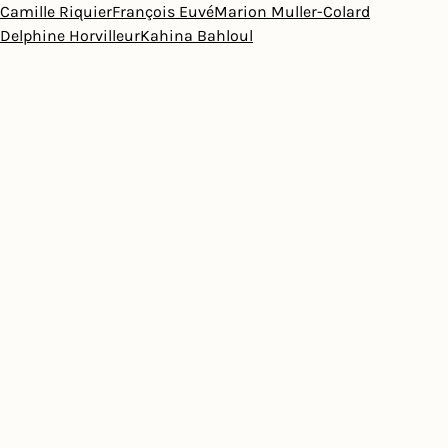
Camille Riquier
François Euvé
Marion Muller-Colard
Delphine Horvilleur
Kahina Bahloul