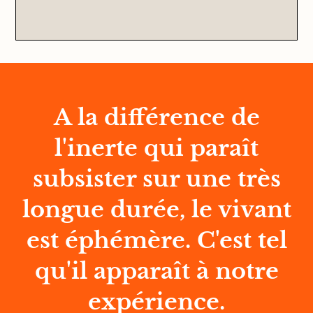
A la différence de
l'inerte qui paraît
subsister sur une très
longue durée, le vivant
est éphémère. C'est tel
qu'il apparaît à notre
expérience.