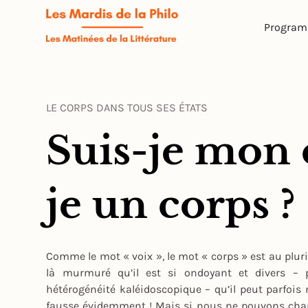
Progra
LE CORPS DANS TOUS SES ÉTATS
Suis-je mon 
je un corps ?
Comme le mot « voix », le mot « corps » est au pluri
là murmuré qu’il est si ondoyant et divers – 
hétérogénéité kaléidoscopique – qu’il peut parfoi
fausse évidemment ! Mais si nous ne pouvons cha