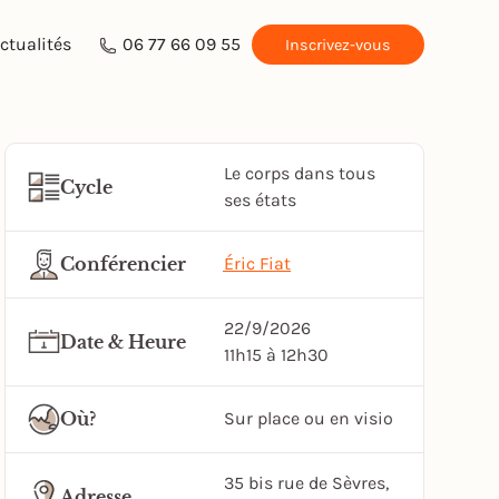
ctualités
06 77 66 09 55
Inscrivez-vous
Le corps dans tous
Cycle
ses états
Conférencier
Éric Fiat
22/9/2026
Date & Heure
11h15 à 12h30
Où?
Sur place ou en visio
35 bis rue de Sèvres,
Adresse