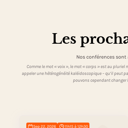
Les procha
Nos conférences sont a
Comme le mot « voix », le mot « corps » est au pluriel 
appeler une hétérogénéité kaléidoscopique – qu’il peut
pouvons cependant changer le 
Sep 22, 2026
11h15 à 12h30