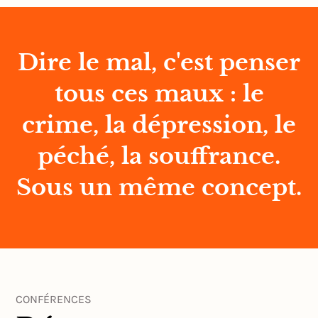
Dire le mal, c'est penser
tous ces maux : le
crime, la dépression, le
péché, la souffrance.
Sous un même concept.
CONFÉRENCES