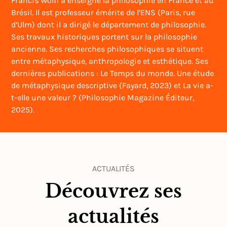
Francis Wolff a enseigné la philosophie en France et au
Brésil. Il est professeur émérite de l’ENS (Paris, rue
d’Ulm) dont il a dirigé le département de philosophie.
Ses travaux historiques portent sur la philosophie
ancienne. Ses recherches philosophiques se situent
entre métaphysique, anthropologie et esthétique. Ses
dernières publications : Le Temps du monde. Une étude
de métaphysique descriptive (Fayard, 2023) et La vie a-
t-elle une valeur ? (Philosophie Magazine Éditeur,
2025).
ACTUALITÉS
Découvrez ses
actualités