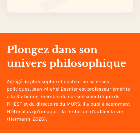
Plongez dans son
univers philosophique
Agrégé de philosophie et docteur en sciences
politiques, Jean-Michel Besnier est professeur émérite
à la Sorbonne, membre du conseil scientifique de
l’IHEST et du directoire du MURS. Il a publié écemment
N’être plus qu’un objet : la tentation d’oublier la vie
(Hermann, 2026).