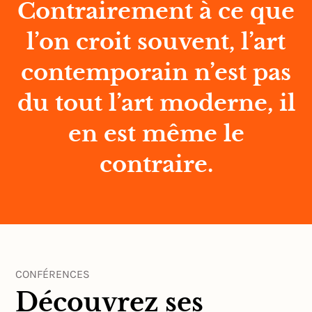
Contrairement à ce que
l’on croit souvent, l’art
contemporain n’est pas
du tout l’art moderne, il
en est même le
contraire.
CONFÉRENCES
Découvrez ses