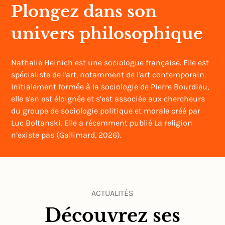
Plongez dans son
univers philosophique
Nathalie Heinich est une sociologue française. Elle est
spécialiste de l'art, notamment de l'art contemporain.
Initialement formée à la sociologie de Pierre Bourdieu,
elle s'en est éloignée et s’est associée aux chercheurs
du groupe de sociologie politique et morale créé par
Luc Boltanski. Elle a récemment publié La religion
n’existe pas (Gallimard, 2026).
ACTUALITÉS
Découvrez ses