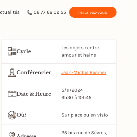
ctualités
06 77 66 09 55
Inscrivez-vous
Les objets : entre
Cycle
amour et haine
Conférencier
Jean-Michel Besnier
5/11/2024
Date & Heure
9h30 à 10h45
Où?
Sur place ou en visio
35 bis rue de Sèvres,
Adresse