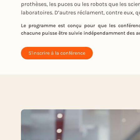
prothèses, les puces ou les robots que les scie
laboratoires. D’autres réclament, contre eux, qu
Le programme est conçu pour que les conférence
chacune puisse être suivie indépendamment des au
S'inscrire à la conférence